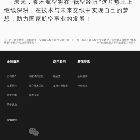
未来，羲禾航空将在“低空经济”这片热土上
继续深耕，在技术与未来交织中实现自己的梦
想，助力国家航空事业的发展！
上一页：微光成炬，翱翔未来：安徽羲禾航空科技有限公司
下一页：喜讯！羲禾航空荣获西北工业大学全球校友 “华秦
斩获“华秦杯”总决赛特等奖！
杯”创新创业大赛宁波赛区二等奖！
走进羲禾
应用案例
新闻资讯
公司简介
专家顾问团队
螺旋桨
公司新闻
发展历程
核心技术团队
复合材料结构
行业动态
营业范围
合作伙伴
荣誉资质
友情链接：