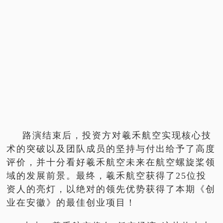
路演结束后，投资方对羲禾航空实现核心技
术的突破以及团队成员的坚持与付出给予了高度
评价，并十分看好羲禾航空未来在航空螺旋桨领
域的发展前景。最终，羲禾航空获得了25位投
资人的亮灯，以绝对的领先优势获得了本期《创
业在安徽》的最佳创业项目！