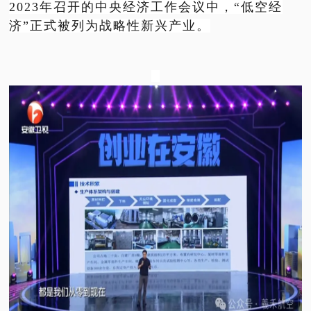
2023年召开的中央经济工作会议中，“低空经
济”正式被列为战略性新兴产业。