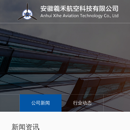
公司新闻
行业动态
新闻资讯