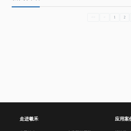
<<
<
1
2
走进羲禾
应用案